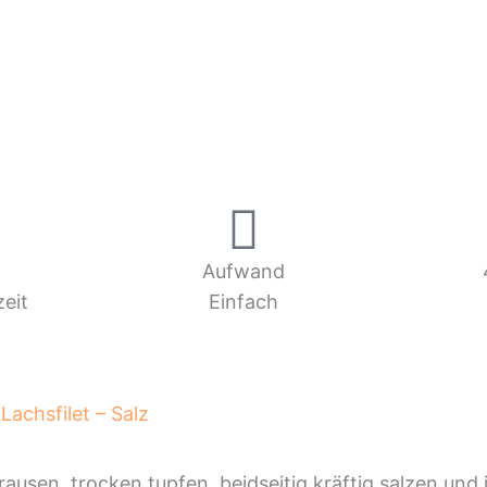
.
Aufwand
eit
Einfach
Lachsfilet – Salz
rausen, trocken tupfen, beidseitig kräftig salzen und