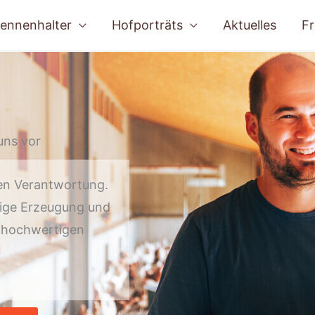
ennenhalter
Hofporträts
Aktuelles
Fr
en Verantwortung.
ltige Erzeugung und
m hochwertigen